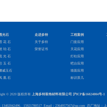
透光石
走进多特
工程案例
雪 花 石
关于多特
门套应用
琥 珀 石
荣誉证书
天花应用
流 光 石
灯柱应用
彩 玉 石
吧台应用
挪威玉石
墙面应用
凤 凰 石
标识茶几
right © 2020 版权所有
上海多特装饰材料有限公司
沪ICP备16024004号-1
13402042496、15921780517 Email：2364957567@qq.com 