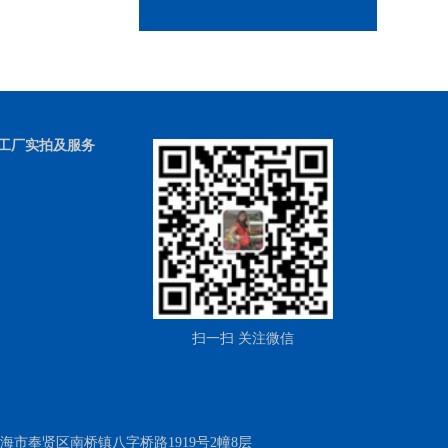
透光云石VS传统石材：场景适配指南
透光云石台面选购5大核心参数
为什么透光石不能买便宜的？算笔长期账就懂了
透光石“伪低价”陷阱：如何识破商家套路？
低价透光石暗藏5大隐患！你可能正在踩坑？！
工厂实拍及服务
这些场景慎用透光石！选错＝浪费钱
师傅不会告诉你的透光石验收技巧
扫一扫 关注微信
总厂地址：上海市奉贤区南桥镇八字桥路1919号2幢8层