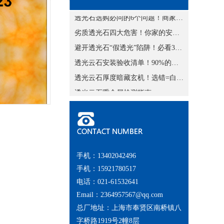
透光石选购必问的6个问题！商家不敢糊弄你
劣质透光石四大危害！你家的安全吗？
避开透光石“假透光”陷阱！必看3大误区
透光云石安装验收清单！90%的人漏查这3点
透光云石厚度暗藏玄机！选错=白花钱
透光云石重金属检测指南
透光云石安全必看！
透光云石商业空间：低成本提升店面质感的秘诀
透光云石卫浴应用：潮湿环境下的使用攻略
透光云石灯具：让光线“雕刻”空间
透光云石台面：颜值与实用能否兼得？
手机：13402042496
透光云石背景墙：如何打造光影艺术空间？
手机：15921780517
电话：021-61532641
2024透光云石创新应用案例
Email：2364957567@qq.com
透光云石台面施工避坑清单
总厂地址：上海市奉贤区南桥镇八
透光云石台面常见问题自救手册
字桥路1919号2幢8层