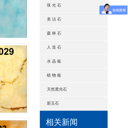
珠 光 石
美 洁 石
森 林 石
人 造 石
透光云石台面选购5大核心参数
为什么透光石不能买便宜的？算笔长期账就懂了
水 晶 板
透光石“伪低价”陷阱：如何识破商家套路？
植 物 板
低价透光石暗藏5大隐患！你可能正在踩坑？！
这些场景慎用透光石！选错＝浪费钱
天然透光石
师傅不会告诉你的透光石验收技巧
新玉石
透光石价格暗藏玄机！这样买不吃亏
网购透光石避坑指南！这些差评关键词要警惕吗？！
相关新闻
从工艺细节看透光石质量！这些地方藏猫腻吗？！