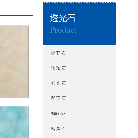
透光石
Product
雪 花 石
琥 珀 石
流 光 石
彩 玉 石
挪威玉石
凤 凰 石